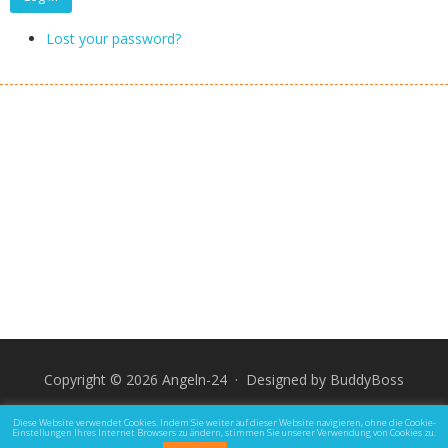
Lost your password?
Copyright © 2026 Angeln-24 · Designed by
BuddyBoss
Impressum
Datenschutz und Rechtliche Hinweise
Diese Website verwendet Cookies. Indem Sie weiter auf dieser Website navigieren, ohne die Cookie-
Einstellungen Ihres Internet Browsers zu ändern, stimmen Sie unserer Verwendung von Cookies zu.