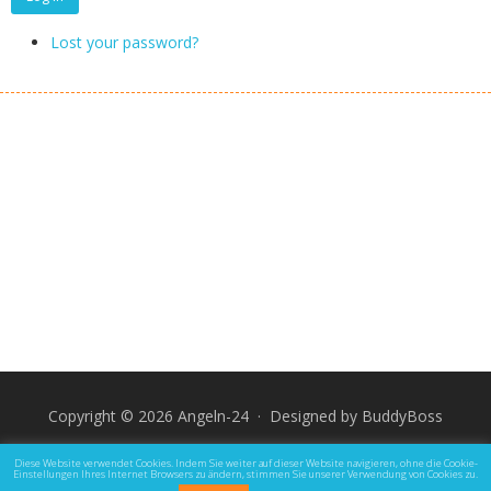
Lost your password?
Copyright © 2026 Angeln-24 · Designed by
BuddyBoss
Impressum
Datenschutz und Rechtliche Hinweise
Diese Website verwendet Cookies. Indem Sie weiter auf dieser Website navigieren, ohne die Cookie-
Einstellungen Ihres Internet Browsers zu ändern, stimmen Sie unserer Verwendung von Cookies zu.