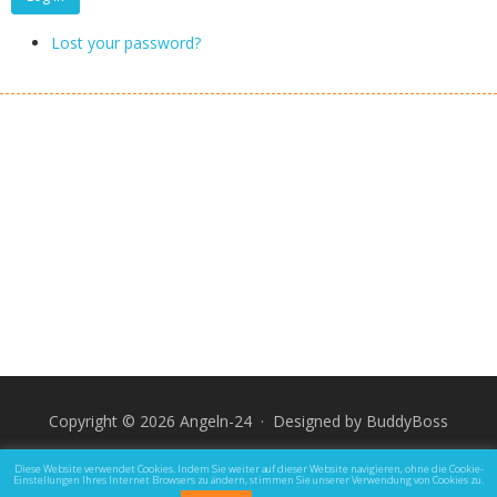
Lost your password?
Copyright © 2026 Angeln-24 · Designed by
BuddyBoss
Impressum
Datenschutz und Rechtliche Hinweise
Diese Website verwendet Cookies. Indem Sie weiter auf dieser Website navigieren, ohne die Cookie-
Einstellungen Ihres Internet Browsers zu ändern, stimmen Sie unserer Verwendung von Cookies zu.