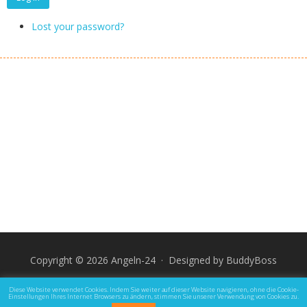
Lost your password?
Copyright © 2026 Angeln-24 · Designed by
BuddyBoss
Impressum
Datenschutz und Rechtliche Hinweise
Diese Website verwendet Cookies. Indem Sie weiter auf dieser Website navigieren, ohne die Cookie-
Einstellungen Ihres Internet Browsers zu ändern, stimmen Sie unserer Verwendung von Cookies zu.