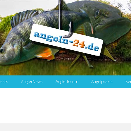
Tests
AnglerNews
Anglerforum
Angelpraxis
Se