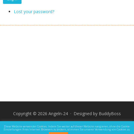
Lost your password?
Copyright © 2026 Angeln-24 · Designed by
BuddyBoss
Impressum
Datenschutz und Rechtliche Hinweise
Diese Website verwendet Cookies. Indem Sie weiter auf dieser Website navigieren, ohne die Cookie-
Einstellungen Ihres Internet Browsers zu ändern, stimmen Sie unserer Verwendung von Cookies zu.