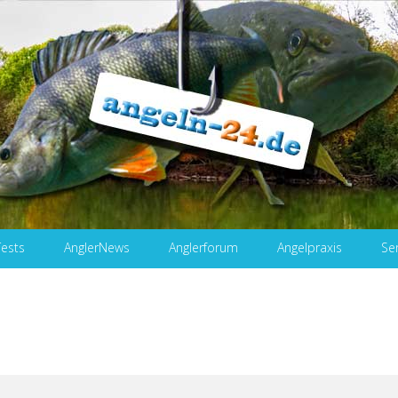
Tests
AnglerNews
Anglerforum
Angelpraxis
Se