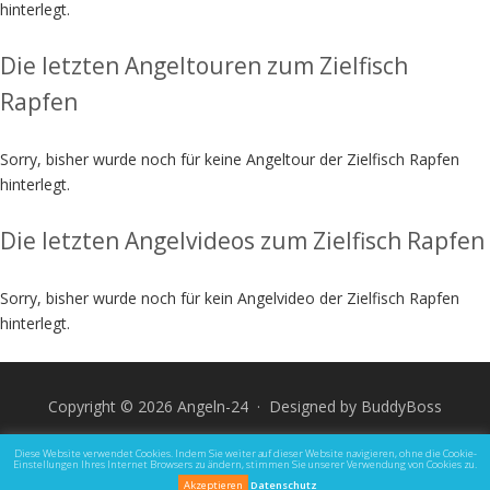
hinterlegt.
Die letzten Angeltouren zum Zielfisch
Rapfen
Sorry, bisher wurde noch für keine Angeltour der Zielfisch Rapfen
hinterlegt.
Die letzten Angelvideos zum Zielfisch Rapfen
Sorry, bisher wurde noch für kein Angelvideo der Zielfisch Rapfen
hinterlegt.
Copyright © 2026 Angeln-24 · Designed by
BuddyBoss
Impressum
Datenschutz und Rechtliche Hinweise
Diese Website verwendet Cookies. Indem Sie weiter auf dieser Website navigieren, ohne die Cookie-
Einstellungen Ihres Internet Browsers zu ändern, stimmen Sie unserer Verwendung von Cookies zu.
Akzeptieren
Datenschutz