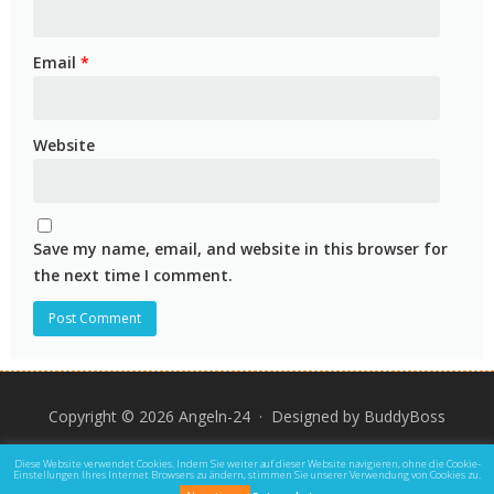
Email
*
Website
Save my name, email, and website in this browser for
the next time I comment.
Copyright © 2026 Angeln-24 · Designed by
BuddyBoss
Impressum
Datenschutz und Rechtliche Hinweise
Diese Website verwendet Cookies. Indem Sie weiter auf dieser Website navigieren, ohne die Cookie-
Einstellungen Ihres Internet Browsers zu ändern, stimmen Sie unserer Verwendung von Cookies zu.