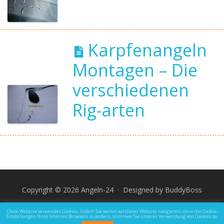
Karpfenangeln
Montagen – Die
verschiedenen
Rig-arten
Copyright © 2026 Angeln-24 · Designed by
BuddyBoss
Impressum
Datenschutz und Rechtliche Hinweise
Diese Website verwendet Cookies. Indem Sie weiter auf dieser Website navigieren, ohne die Cookie-
Einstellungen Ihres Internet Browsers zu ändern, stimmen Sie unserer Verwendung von Cookies zu.