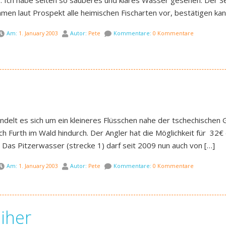
s. Ich habe selten so sauberes und klares Wasser gesehen. Der Se
en laut Prospekt alle heimischen Fischarten vor, bestätigen kan
Am:
1. January 2003
Autor:
Pete
Kommentare:
0 Kommentare
delt es sich um ein kleineres Flüsschen nahe der tschechischen Gr
ch Furth im Wald hindurch. Der Angler hat die Möglichkeit für 32
1) Das Pitzerwasser (strecke 1) darf seit 2009 nun auch von […]
Am:
1. January 2003
Autor:
Pete
Kommentare:
0 Kommentare
iher