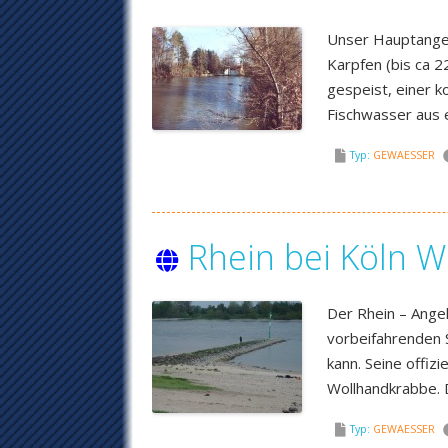
Unser Hauptangel
Karpfen (bis ca 2
gespeist, einer 
Fischwasser aus 
Typ:
GEWAESSER
Rhein bei Köln W
Der Rhein – Ange
vorbeifahrenden 
kann. Seine offiz
Wollhandkrabbe. D
Typ:
GEWAESSER