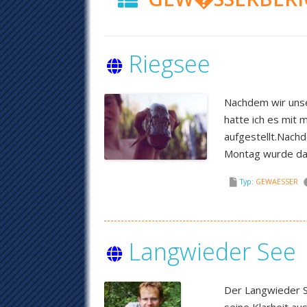
Riegsee
Nachdem wir unse
hatte ich es mit
aufgestellt.Nach
Montag wurde das
Typ:
GEWAESSER
Langwieder See
Der Langwieder Se