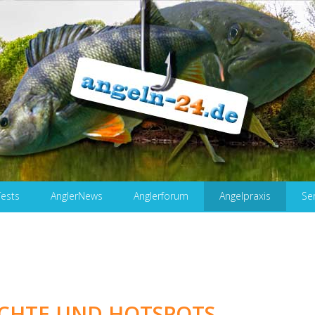
Tests
AnglerNews
Anglerforum
Angelpraxis
Se
CHTE UND HOTSPOTS