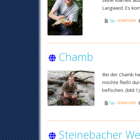
seine Klarheit au
Langwied. Es komm
Typ:
GEWAESSER
Chamb
Bei der Chamb han
möchte fließt dur
befischen. (bild 
Typ:
GEWAESSER
Steinebacher We