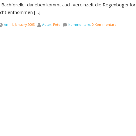
ie Bachforelle, daneben kommt auch vereinzelt die Regenbogenfor
icht entnommen […]
Am:
1. January 2003
Autor:
Pete
Kommentare:
0 Kommentare