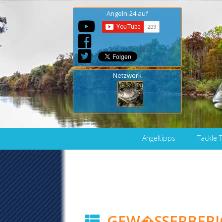
Angeln-24 auf
Netzwerk
Skip to content
Angeltipps
Tackle 
GEW�SSERBERI