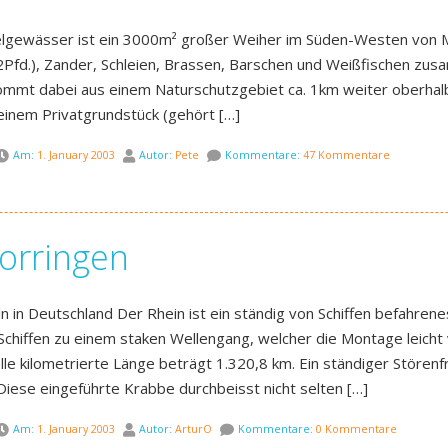
gewässer ist ein 3000m² großer Weiher im Süden-Westen von Mü
2Pfd.), Zander, Schleien, Brassen, Barschen und Weißfischen zus
kommt dabei aus einem Naturschutzgebiet ca. 1km weiter oberha
einem Privatgrundstück (gehört […]
Am:
1. January 2003
Autor:
Pete
Kommentare:
47 Kommentare
orringen
ln in Deutschland Der Rhein ist ein ständig von Schiffen befahr
Schiffen zu einem staken Wellengang, welcher die Montage leicht
ielle kilometrierte Länge beträgt 1.320,8 km. Ein ständiger Störenf
iese eingeführte Krabbe durchbeisst nicht selten […]
Am:
1. January 2003
Autor:
ArturO
Kommentare:
0 Kommentare