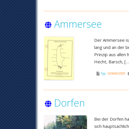
Ammersee
Der Ammersee ist
lang und an der b
Prinzip aus alle
Hecht, Barsch, […
Typ:
GEWAESSER
Dorfen
Bei der Dorfen ha
sich hauptsächli