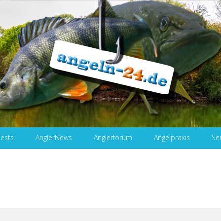
Tests
AnglerNews
Anglerforum
Angelpraxis
Se