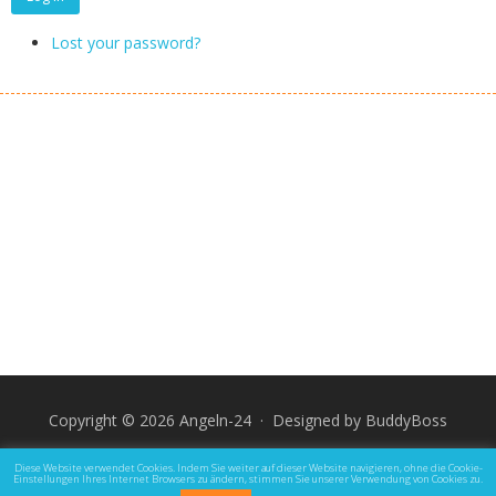
Lost your password?
Copyright © 2026 Angeln-24 · Designed by
BuddyBoss
Impressum
Datenschutz und Rechtliche Hinweise
Diese Website verwendet Cookies. Indem Sie weiter auf dieser Website navigieren, ohne die Cookie-
Einstellungen Ihres Internet Browsers zu ändern, stimmen Sie unserer Verwendung von Cookies zu.