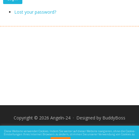
Lost your password?
Copyright © 2026 Angeln-24 · Designed by
BuddyBoss
Impressum
Datenschutz und Rechtliche Hinweise
Diese Website verwendet Cookies. Indem Sie weiter auf dieser Website navigieren, ohne die Cookie-
Einstellungen Ihres Internet Browsers zu ändern, stimmen Sie unserer Verwendung von Cookies zu.