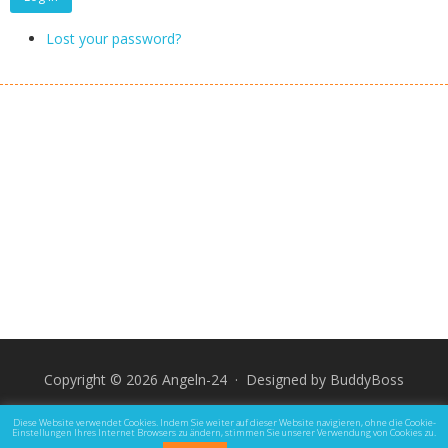
Lost your password?
Copyright © 2026 Angeln-24 · Designed by
BuddyBoss
Impressum
Datenschutz und Rechtliche Hinweise
Diese Website verwendet Cookies. Indem Sie weiter auf dieser Website navigieren, ohne die Cookie-
Einstellungen Ihres Internet Browsers zu ändern, stimmen Sie unserer Verwendung von Cookies zu.