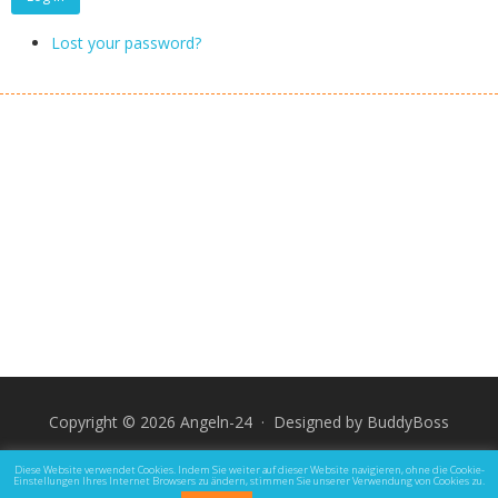
Lost your password?
Copyright © 2026 Angeln-24 · Designed by
BuddyBoss
Impressum
Datenschutz und Rechtliche Hinweise
Diese Website verwendet Cookies. Indem Sie weiter auf dieser Website navigieren, ohne die Cookie-
Einstellungen Ihres Internet Browsers zu ändern, stimmen Sie unserer Verwendung von Cookies zu.