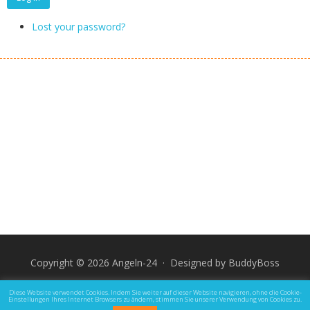
Lost your password?
Copyright © 2026 Angeln-24 · Designed by
BuddyBoss
Impressum
Datenschutz und Rechtliche Hinweise
Diese Website verwendet Cookies. Indem Sie weiter auf dieser Website navigieren, ohne die Cookie-
Einstellungen Ihres Internet Browsers zu ändern, stimmen Sie unserer Verwendung von Cookies zu.