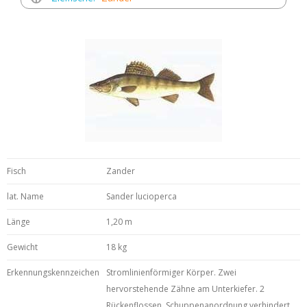
Fisch
Zander
lat. Name
Sander lucioperca
Länge
1,20 m
Gewicht
18 kg
Erkennungskennzeichen
Stromlinienförmiger Körper. Zwei
hervorstehende Zähne am Unterkiefer. 2
Rückenflossen. Schuppenanordnung verhindert