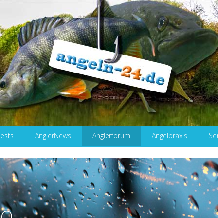
Tests
AnglerNews
Anglerforum
Angelpraxis
Se
rO