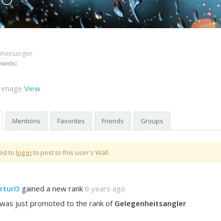
o
heitsangler
ments:
 image
View
Mentions
Favorites
Friends
Groups
ed to
log in
to post to this user's Wall.
rturO
gained a new rank
6 years ago
 was just promoted to the rank of
Gelegenheitsangler