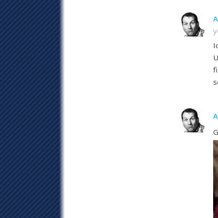
A
y
I
U
f
s
A
G