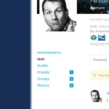
@arturo
4 months ag
Rank:
Gelegen
My Achieve
Gesprayed
Achievements
Wall
Personal
Profile
Friends
1
You ne
Groups
0
Photos
0
A
I