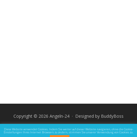
Copyright © 2026 Angeln-24 · Designed by
BuddyBoss
Impressum
Datenschutz und Rechtliche Hinweise
Diese Website verwendet Cookies. Indem Sie weiter auf dieser Website navigieren, ohne die Cookie-
Einstellungen Ihres Internet Browsers zu ändern, stimmen Sie unserer Verwendung von Cookies zu.