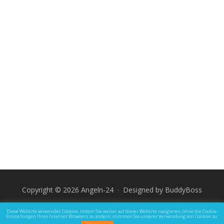
Copyright © 2026 Angeln-24 · Designed by
BuddyBoss
Impressum
Datenschutz und Rechtliche Hinweise
Diese Website verwendet Cookies. Indem Sie weiter auf dieser Website navigieren, ohne die Cookie-
Einstellungen Ihres Internet Browsers zu ändern, stimmen Sie unserer Verwendung von Cookies zu.