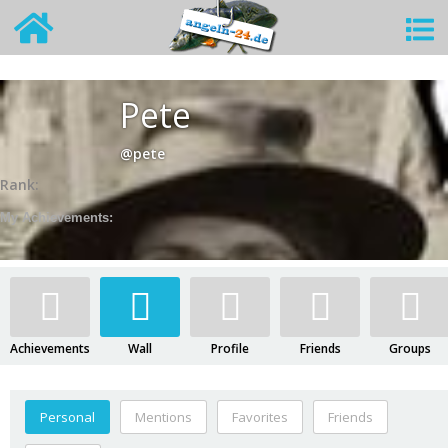
Pete
@pete
Rank:
My Achievements:
Achievements
Wall
Profile
Friends
Groups
Personal
Mentions
Favorites
Friends