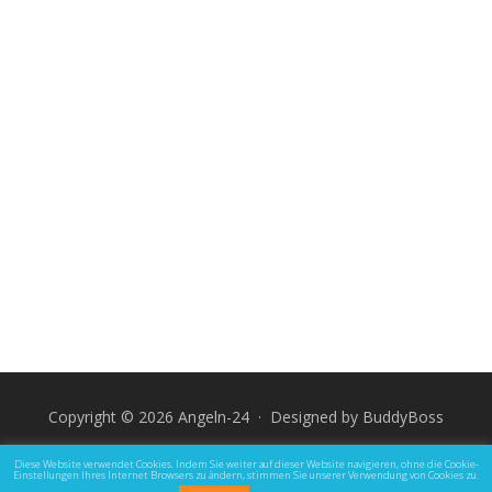
Copyright © 2026 Angeln-24 · Designed by
BuddyBoss
Impressum
Datenschutz und Rechtliche Hinweise
Diese Website verwendet Cookies. Indem Sie weiter auf dieser Website navigieren, ohne die Cookie-
Einstellungen Ihres Internet Browsers zu ändern, stimmen Sie unserer Verwendung von Cookies zu.