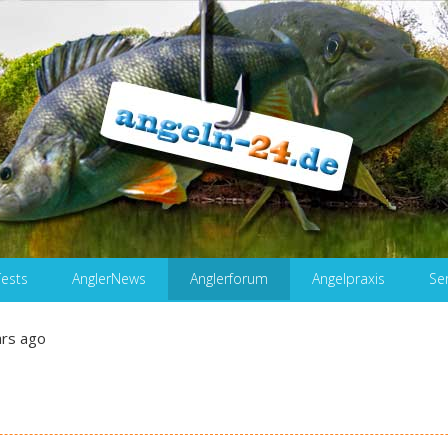
Tests
AnglerNews
Anglerforum
Angelpraxis
Se
ars ago