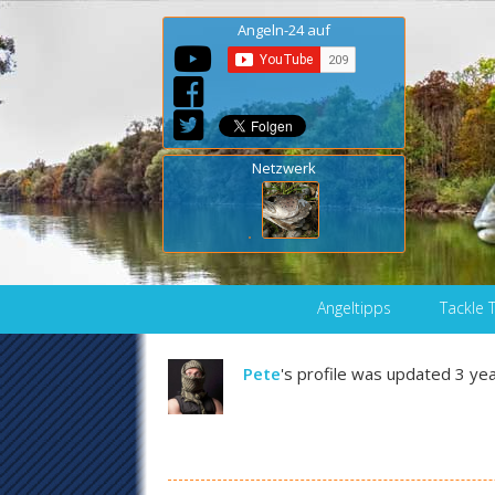
Angeln-24 auf
Netzwerk
Skip to content
Angeltipps
Tackle 
Pete
's profile was updated
3 ye