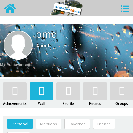
pmd
@pmd
Rank:
Neuling
My Achievements:
Achievements
Wall
Profile
Friends
Groups
Personal
Mentions
Favorites
Friends