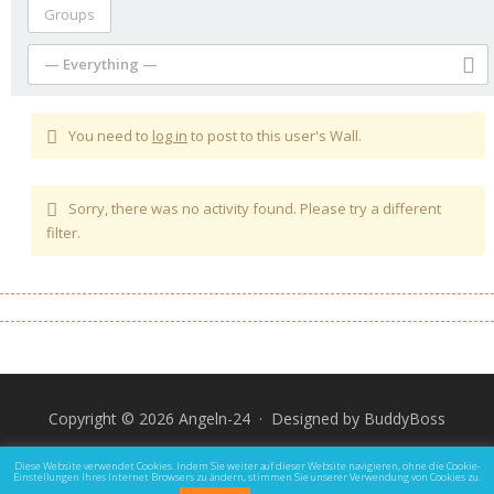
Groups
— Everything —
You need to
log in
to post to this user's Wall.
Sorry, there was no activity found. Please try a different
filter.
Copyright © 2026 Angeln-24 · Designed by
BuddyBoss
Impressum
Datenschutz und Rechtliche Hinweise
Diese Website verwendet Cookies. Indem Sie weiter auf dieser Website navigieren, ohne die Cookie-
Einstellungen Ihres Internet Browsers zu ändern, stimmen Sie unserer Verwendung von Cookies zu.