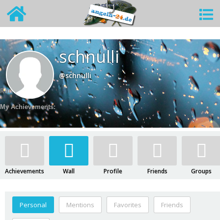
schnulli
@schnulli
Rank:
Neuling
My Achievements:
Achievements
Wall
Profile
Friends
Groups
Personal
Mentions
Favorites
Friends