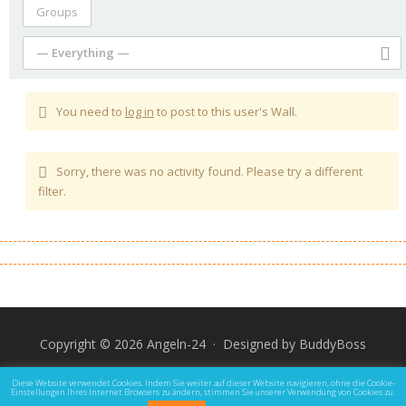
Groups
— Everything —
You need to
log in
to post to this user's Wall.
Sorry, there was no activity found. Please try a different
filter.
Copyright © 2026 Angeln-24 · Designed by
BuddyBoss
Impressum
Datenschutz und Rechtliche Hinweise
Diese Website verwendet Cookies. Indem Sie weiter auf dieser Website navigieren, ohne die Cookie-
Einstellungen Ihres Internet Browsers zu ändern, stimmen Sie unserer Verwendung von Cookies zu.