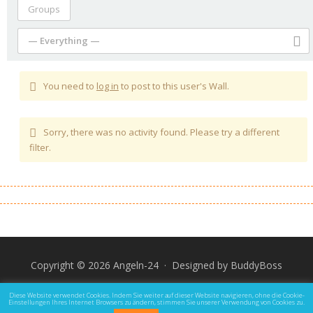
Groups
— Everything —
You need to
log in
to post to this user's Wall.
Sorry, there was no activity found. Please try a different
filter.
Copyright © 2026 Angeln-24 · Designed by
BuddyBoss
Impressum
Datenschutz und Rechtliche Hinweise
Diese Website verwendet Cookies. Indem Sie weiter auf dieser Website navigieren, ohne die Cookie-
Einstellungen Ihres Internet Browsers zu ändern, stimmen Sie unserer Verwendung von Cookies zu.