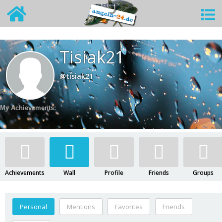
Tisiak21
@tisiak21
Rank:
Neuling
My Achievements:
Achievements
Wall
Profile
Friends
Groups
Personal
Mentions
Favorites
Friends