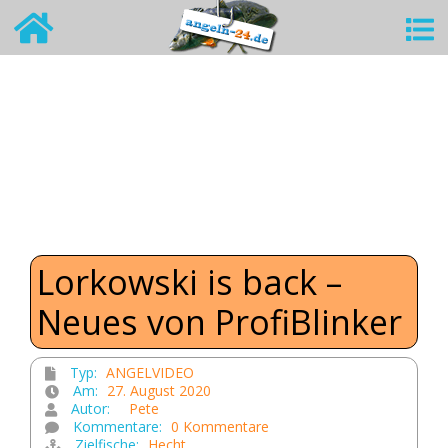
Lorkowski is back –
Neues von ProfiBlinker
Typ:
ANGELVIDEO
Am:
27. August 2020
Autor:
Pete
Kommentare:
0 Kommentare
Zielfische:
Hecht