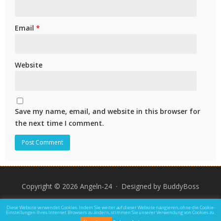
Email
*
Website
Save my name, email, and website in this browser for
the next time I comment.
Copyright © 2026 Angeln-24 · Designed by
BuddyBoss
Impressum
Datenschutz und Rechtliche Hinweise
Diese Website verwendet Cookies. Indem Sie weiter auf dieser Website navigieren, ohne die Cookie-
Einstellungen Ihres Internet Browsers zu ändern, stimmen Sie unserer Verwendung von Cookies zu.