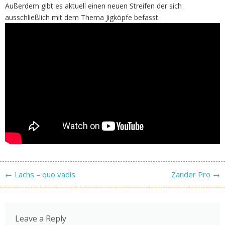
Außerdem gibt es aktuell einen neuen Streifen der sich
ausschließlich mit dem Thema Jigköpfe befasst.
Post navigation
←
Lachs – quo vadis
Zander Pro
→
Leave a Reply