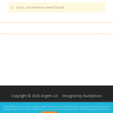
Sorry, no members were found.
Copyright © 2026 Angeln-24 · Designed by
BuddyBoss
Impressum
Datenschutz und Rechtliche Hinweise
Diese Website verwendet Cookies. Indem Sie weiter auf dieser Website navigieren, ohne die Cookie-
Einstellungen Ihres Internet Browsers zu ändern, stimmen Sie unserer Verwendung von Cookies zu.