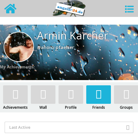
Armin Karcher
@ahorn-pfaelzer
Rank:
Neuling
My Achievements:
Achievements
Wall
Profile
Friends
Groups
Last Active