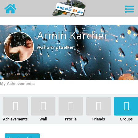
Armin Karcher
@ahorn-pfaelzer
Rank:
Neuling
My Achievements:
Achievements
Wall
Profile
Friends
Groups