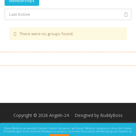
Memberships
Last Active
There were no groups found.
Copyright © 2026 Angeln-24 · Designed by
BuddyBoss
Impressum
Datenschutz und Rechtliche Hinweise
Diese Website verwendet Cookies. Indem Sie weiter auf dieser Website navigieren, ohne die Cookie-
Einstellungen Ihres Internet Browsers zu ändern, stimmen Sie unserer Verwendung von Cookies zu.