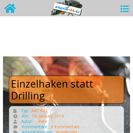
Einzelhaken statt
Drilling
Typ:
ARTIKEL
Am:
14. January 2014
Autor:
Pete
Kommentare:
0 Kommentare
ArtikelKategorie:
Angelköder