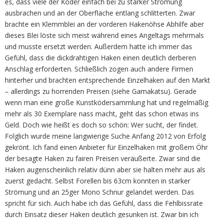
es, dass viele der Köder einfach bei zu starker Strömung
ausbrachen und an der Oberfläche entlang schlitterten. Zwar
brachte ein Klemmblei an der vorderen Hakenöhse Abhilfe aber
dieses Blei löste sich meist während eines Angeltags mehrmals
und musste ersetzt werden. Außerdem hatte ich immer das
Gefühl, dass die dickdrahtigen Haken einen deutlich derberen
Anschlag erforderten. Schließlich zogen auch andere Firmen
hinterher und brachten entsprechende Einzelhaken auf den Markt
– allerdings zu horrenden Preisen (siehe Gamakatsu). Gerade
wenn man eine große Kunstködersammlung hat und regelmäßig
mehr als 30 Exemplare nass macht, geht das schon etwas ins
Geld. Doch wie heißt es doch so schön: Wer sucht, der findet.
Folglich wurde meine langwierige Suche Anfang 2012 von Erfolg
gekrönt. Ich fand einen Anbieter für Einzelhaken mit großem Öhr
der besagte Haken zu fairen Preisen veräußerte. Zwar sind die
Haken augenscheinlich relativ dünn aber sie halten mehr aus als
zuerst gedacht. Selbst Forellen bis 63cm konnten in starker
Strömung und an 25ger Mono Schnur gelandet werden. Das
spricht für sich. Auch habe ich das Gefühl, dass die Fehlbissrate
durch Einsatz dieser Haken deutlich gesunken ist. Zwar bin ich