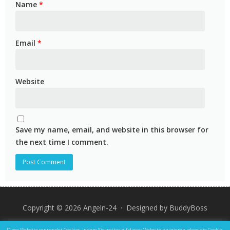
Name
*
Email
*
Website
Save my name, email, and website in this browser for
the next time I comment.
Copyright © 2026 Angeln-24 · Designed by
BuddyBoss
Impressum
Datenschutz und Rechtliche Hinweise
Diese Website verwendet Cookies. Indem Sie weiter auf dieser Website navigieren, ohne die Cookie-