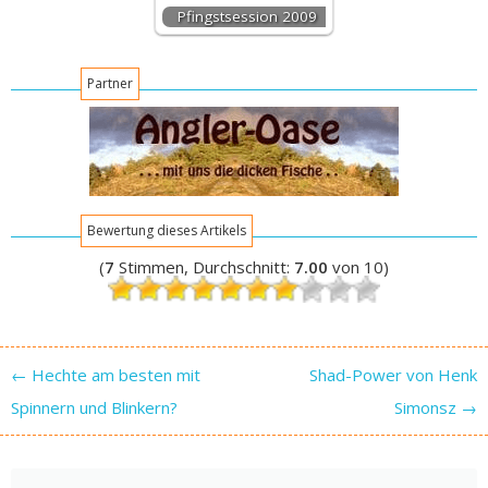
Pfingstsession 2009
Partner
Bewertung dieses Artikels
(
7
Stimmen, Durchschnitt:
7.00
von 10)
Post navigation
←
Hechte am besten mit
Shad-Power von Henk
Spinnern und Blinkern?
Simonsz
→