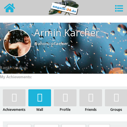
Armin Karcher
@ahorn-pfaelzer
Rank:
Neuling
My Achievements:
Achievements
Wall
Profile
Friends
Groups