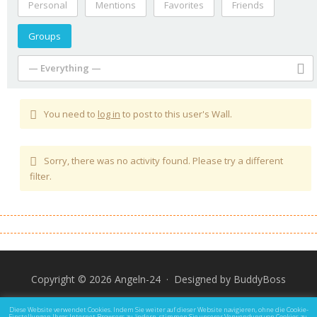
Personal
Mentions
Favorites
Friends
Groups
— Everything —
You need to
log in
to post to this user's Wall.
Sorry, there was no activity found. Please try a different
filter.
Copyright © 2026 Angeln-24 · Designed by
BuddyBoss
Impressum
Datenschutz und Rechtliche Hinweise
Diese Website verwendet Cookies. Indem Sie weiter auf dieser Website navigieren, ohne die Cookie-
Einstellungen Ihres Internet Browsers zu ändern, stimmen Sie unserer Verwendung von Cookies zu.