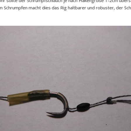
hr sollte der Schrumpfschlauch je nach Hakengröße 1-2cm übers
 Schrumpfen macht dies das Rig haltbarer und robuster, der Schl