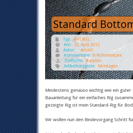
Standard Bottom
Typ:
ARTIKEL
Am:
22. April 2012
Autor:
ArturO
Kommentare:
0 Kommentare
Zielfische:
Karpfen
ArtikelKategorie:
Montagen
Mindestens genauso wichtig wie ein guter K
Bauanleitung für ein einfaches Rig zusamme
gezeigte Rig ist mein Standard-Rig für Bo
Wir wollen nun den Bindevorgang Schritt fü