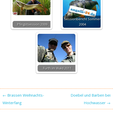
Sessionbericht Sommer
Pfingstsession 2009
2004
Furth im Wald 2011
Post navigation
←
Brassen Weihnachts-
Doebel und Barben bei
Winterfang
Hochwasser
→