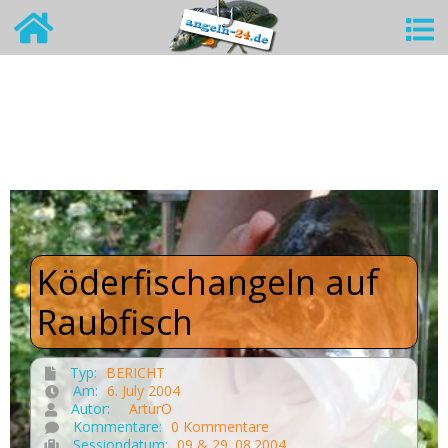
Köderfischangeln auf
Raubfisch
Typ:
BERICHT
Am:
6. July 2004
Autor:
ArturO
Kommentare:
0 Kommentare
Sessiondatum:
09 & 29 .08.2004