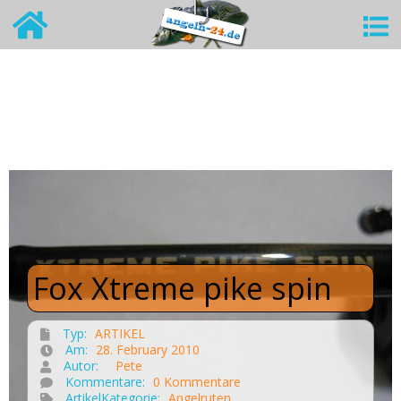
Fox Xtreme pike spin
Typ:
ARTIKEL
Am:
28. February 2010
Autor:
Pete
Kommentare:
0 Kommentare
ArtikelKategorie:
Angelruten