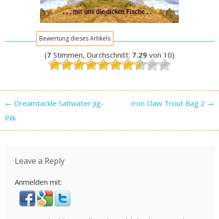
Bewertung dieses Artikels
(
7
Stimmen, Durchschnitt:
7.29
von 10)
Post navigation
←
Dreamtackle Saltwater Jig-
Iron Claw Trout Bag 2
→
Pilk
Leave a Reply
Anmelden mit: