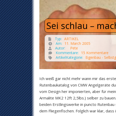
Sei schlau – ma
Typ:
ARTIKEL
Am:
11. March 2005
Autor:
Pete
Kommentare:
15 Kommentare
ArtikelKategorie:
Eigenbau - Selbs
Ich weiß gar nicht mehr wann mir das erste
Rutenbaukatalog von CMW Angelgeräte durc
vom Design her imponierten, aber für meine
Armalite MK2 12ft 2,5lbs.) selber zu bauen
beiden Erstlingswerke in puncto Rutenbau 
dem Fliegenfischen. Folglich war klar, das