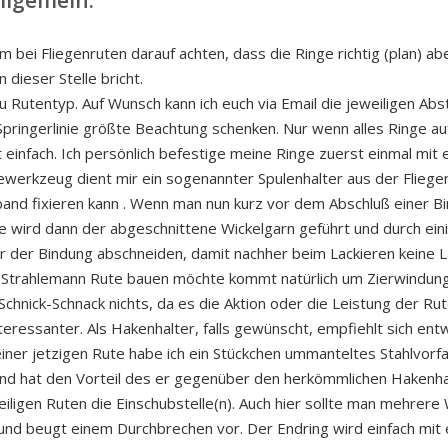
llgemein:
bei Fliegenruten darauf achten, dass die Ringe richtig (plan) abe
 dieser Stelle bricht.
u Rutentyp. Auf Wunsch kann ich euch via Email die jeweiligen A
pringerlinie größte Beachtung schenken. Nur wenn alles Ringe auf 
ht einfach. Ich persönlich befestige meine Ringe zuerst einmal mi
dewerkzeug dient mir ein sogenannter Spulenhalter aus der Fliege
and fixieren kann . Wenn man nun kurz vor dem Abschluß einer B
se wird dann der abgeschnittene Wickelgarn geführt und durch ei
er der Bindung abschneiden, damit nachher beim Lackieren keine
trahlemann Rute bauen möchte kommt natürlich um Zierwindungen
chnick-Schnack nichts, da es die Aktion oder die Leistung der Rute
teressanter. Als Hakenhalter, falls gewünscht, empfiehlt sich ent
iner jetzigen Rute habe ich ein Stückchen ummanteltes Stahlvor
und hat den Vorteil des er gegenüber den herkömmlichen Hakenhalte
teiligen Ruten die Einschubstelle(n). Auch hier sollte man mehrer
 und beugt einem Durchbrechen vor. Der Endring wird einfach mit 