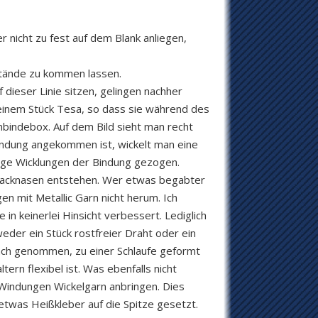
r nicht zu fest auf dem Blank anliegen,
bstände zu kommen lassen.
dieser Linie sitzen, gelingen nachher
t einem Stück Tesa, so dass sie während des
nbindebox. Auf dem Bild sieht man recht
indung angekommen ist, wickelt man eine
nige Wicklungen der Bindung gezogen.
 Lacknasen entstehen. Wer etwas begabter
 mit Metallic Garn nicht herum. Ich
 in keinerlei Hinsicht verbessert. Lediglich
weder ein Stück rostfreier Draht oder ein
fach genommen, zu einer Schlaufe geformt
rn flexibel ist. Was ebenfalls nicht
e Windungen Wickelgarn anbringen. Dies
etwas Heißkleber auf die Spitze gesetzt.