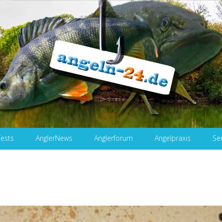
Tests
AnglerNews
Anglerforum
Angelpraxis
Se