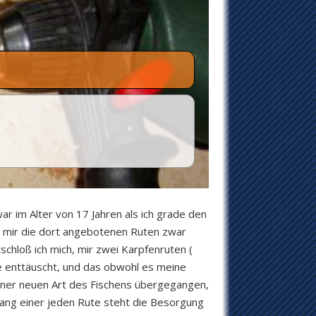
r im Alter von 17 Jahren als ich grade den
a mir die dort angebotenen Ruten zwar
schloß ich mich, mir zwei Karpfenruten (
ie enttäuscht, und das obwohl es meine
einer neuen Art des Fischens übergegangen,
nfang einer jeden Rute steht die Besorgung