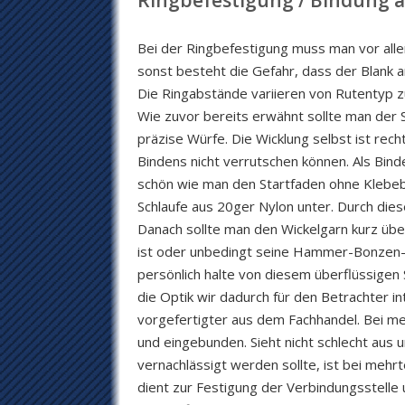
Ringbefestigung / Bindung a
Bei der Ringbefestigung muss man vor allem 
sonst besteht die Gefahr, dass der Blank an
Die Ringabstände variieren von Rutentyp z
Wie zuvor bereits erwähnt sollte man der S
präzise Würfe. Die Wicklung selbst ist rec
Bindens nicht verrutschen können. Als Bin
schön wie man den Startfaden ohne Klebeb
Schlaufe aus 20ger Nylon unter. Durch die
Danach sollte man den Wickelgarn kurz üb
ist oder unbedingt seine Hammer-Bonzen-S
persönlich halte von diesem überflüssigen S
die Optik wir dadurch für den Betrachter in
vorgefertigter aus dem Fachhandel. Bei me
und eingebunden. Sieht nicht schlecht aus 
vernachlässigt werden sollte, ist bei mehr
dient zur Festigung der Verbindungsstelle