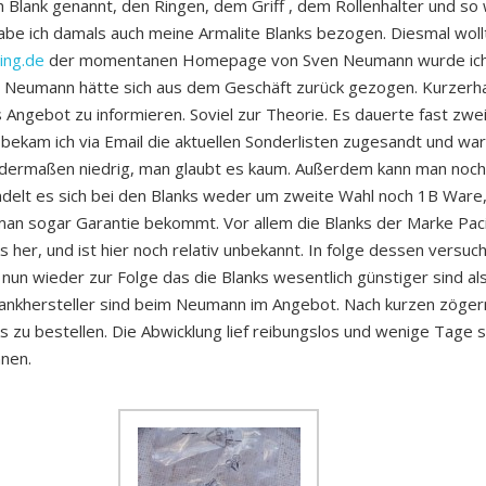
h Blank genannt, den Ringen, dem Griff , dem Rollenhalter und so
abe ich damals auch meine Armalite Blanks bezogen. Diesmal woll
ing.de
der momentanen Homepage von Sven Neumann wurde ich schl
r Neumann hätte sich aus dem Geschäft zurück gezogen. Kurzerha
Angebot zu informieren. Soviel zur Theorie. Es dauerte fast zwe
bekam ich via Email die aktuellen Sonderlisten zugesandt und war 
d dermaßen niedrig, man glaubt es kaum. Außerdem kann man noch
delt es sich bei den Blanks weder um zweite Wahl noch 1B Ware,
man sogar Garantie bekommt. Vor allem die Blanks der Marke Pacif
s her, und ist hier noch relativ unbekannt. In folge dessen versu
nun wieder zur Folge das die Blanks wesentlich günstiger sind als
ankhersteller sind beim Neumann im Angebot. Nach kurzen zöger
 zu bestellen. Die Abwicklung lief reibungslos und wenige Tage s
nnen.