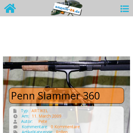
Penn Slammer 360
Typ:
ARTIKEL
Am:
11. March 2009
Autor:
Pete
Kommentare:
0 Kommentare
ArtikelKategorie:
Rollen