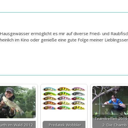
 Hausgewässer ermöglicht es mir auf diverse Fried- und Raubfische
einlich im Kino oder genieße eine gute Folge meiner Lieblingsser
Teamtreffen 2019 
urth im Wald 2012
Predatek Wobbler
2: Die Chamb