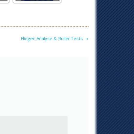
Fliegen Analyse & RollenTests
→