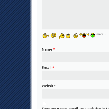
more...
Name
*
Email
*
Website
Save my name, email, and website in t