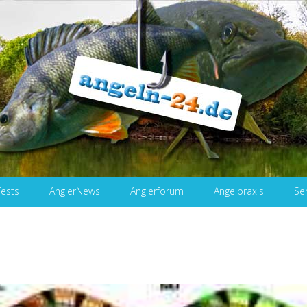
Tests
AnglerNews
Anglerforum
Angelpraxis
Se