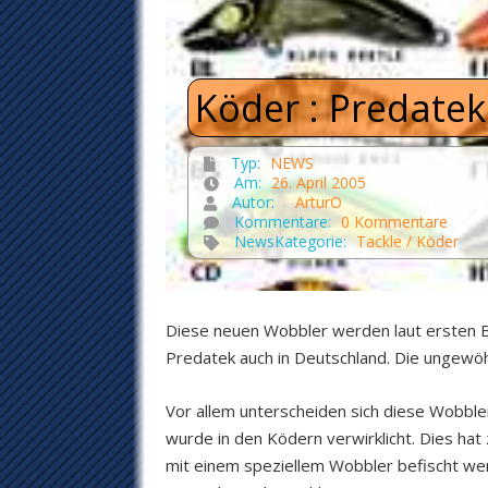
Köder : Predatek
Typ:
NEWS
Am:
26. April 2005
Autor:
ArturO
Kommentare:
0 Kommentare
NewsKategorie:
Tackle / Köder
Diese neuen Wobbler werden laut ersten Be
Predatek auch in Deutschland. Die ungewö
Vor allem unterscheiden sich diese Wobbl
wurde in den Ködern verwirklicht. Dies hat
mit einem speziellem Wobbler befischt werd