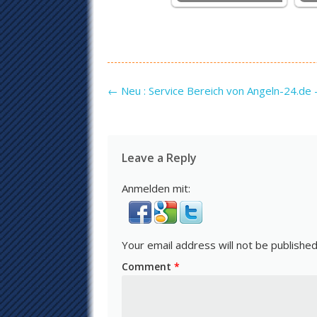
Post navigation
←
Neu : Service Bereich von Angeln-24.de
Leave a Reply
Anmelden mit:
Your email address will not be published
Comment
*