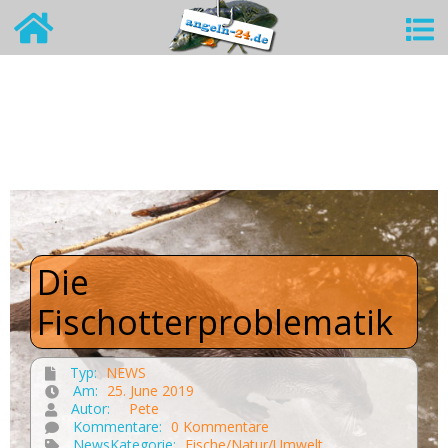
Die
Fischotterproblematik
Typ:
NEWS
Am:
25. June 2019
Autor:
Pete
Kommentare:
0 Kommentare
NewsKategorie:
Fische/Natur/Umwelt