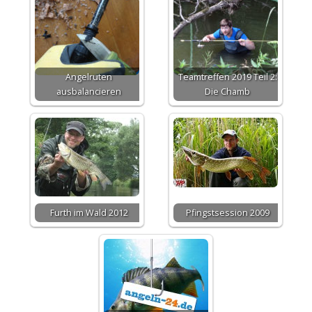
Angelruten
Teamtreffen 2019 Teil 2:
ausbalancieren
Die Chamb
Furth im Wald 2012
Pfingstsession 2009