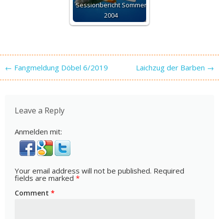
Sessionbericht Sommer
2004
Post navigation
←
Fangmeldung Döbel 6/2019
Laichzug der Barben
→
Leave a Reply
Anmelden mit:
Your email address will not be published.
Required
fields are marked
*
Comment
*