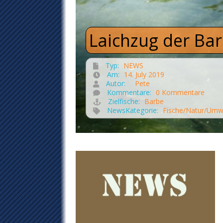
Laichzug der Ba
Typ:
NEWS
Am:
14. July 2019
Autor:
Pete
Kommentare:
0 Kommentare
Zielfische:
Barbe
NewsKategorie:
Fische/Natur/Umw