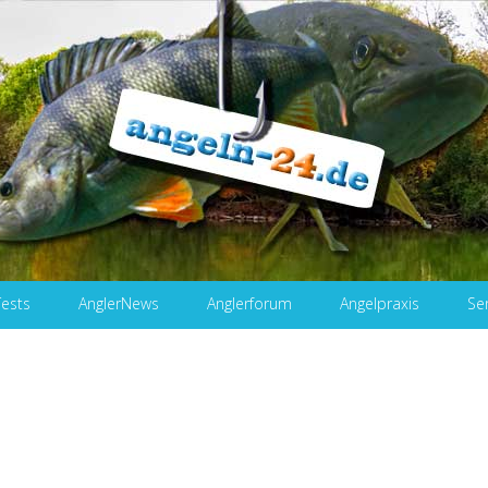
Tests
AnglerNews
Anglerforum
Angelpraxis
Se