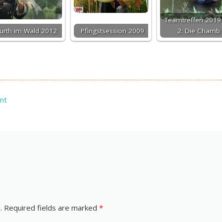
Teamtreffen 2019 
urth im Wald 2012
Pfingstsession 2009
2: Die Chamb
ent
.
Required fields are marked
*