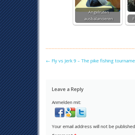
Angelruten
ausbalancieren
F
Post navigation
←
Fly vs Jerk 9 – The pike fishing tournam
Leave a Reply
Anmelden mit:
Your email address will not be published