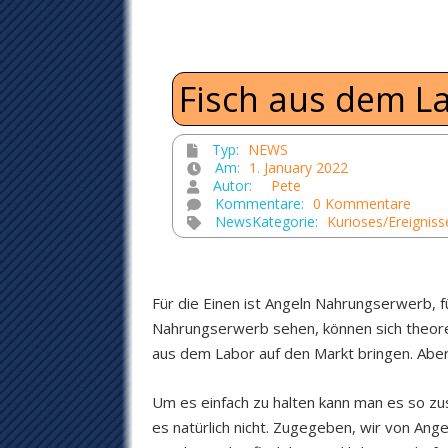
Fisch aus dem La
Typ:
NEWS
Am:
1. January 2022
Autor:
Pete
Kommentare:
0 Kommentare
NewsKategorie:
Kurioses/Ereigniss
Für die Einen ist Angeln Nahrungserwerb, f
Nahrungserwerb sehen, können sich theoret
aus dem Labor auf den Markt bringen. Aber 
Um es einfach zu halten kann man es so zu
es natürlich nicht. Zugegeben, wir von An