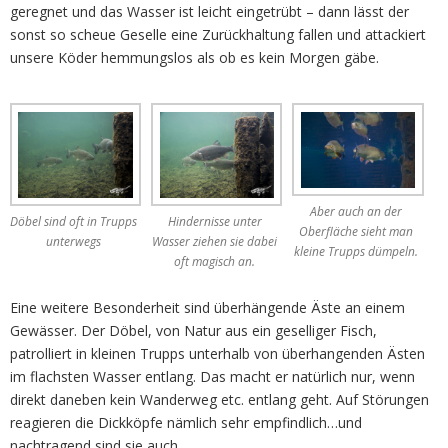
geregnet und das Wasser ist leicht eingetrübt – dann lässt der
sonst so scheue Geselle eine Zurückhaltung fallen und attackiert
unsere Köder hemmungslos als ob es kein Morgen gäbe.
Aber auch an der
Döbel sind oft in Trupps
Hindernisse unter
Oberfläche sieht man
unterwegs
Wasser ziehen sie dabei
kleine Trupps dümpeln.
oft magisch an.
Eine weitere Besonderheit sind überhängende Äste an einem
Gewässer. Der Döbel, von Natur aus ein geselliger Fisch,
patrolliert in kleinen Trupps unterhalb von überhangenden Ästen
im flachsten Wasser entlang. Das macht er natürlich nur, wenn
direkt daneben kein Wanderweg etc. entlang geht. Auf Störungen
reagieren die Dickköpfe nämlich sehr empfindlich…und
nachtragend sind sie auch…