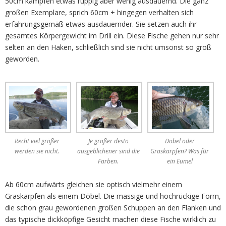
50cm kämpfen etwas ruppig aber wenig ausdauernd. Die ganz
großen Exemplare, sprich 60cm + hingegen verhalten sich
erfahrungsgemäß etwas ausdauernder. Sie setzen auch ihr
gesamtes Körpergewicht im Drill ein. Diese Fische gehen nur sehr
selten an den Haken, schließlich sind sie nicht umsonst so groß
geworden.
Recht viel größer
Je größer desto
Döbel oder
werden sie nicht.
ausgeblichener sind die
Graskarpfen? Was für
Farben.
ein Eumel
Ab 60cm aufwärts gleichen sie optisch vielmehr einem
Graskarpfen als einem Döbel. Die massige und hochrückige Form,
die schon grau gewordenen großen Schuppen an den Flanken und
das typische dickköpfige Gesicht machen diese Fische wirklich zu