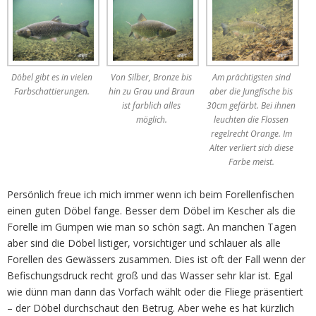
Döbel gibt es in vielen
Von Silber, Bronze bis
Am prächtigsten sind
Farbschattierungen.
hin zu Grau und Braun
aber die Jungfische bis
ist farblich alles
30cm gefärbt. Bei ihnen
möglich.
leuchten die Flossen
regelrecht Orange. Im
Alter verliert sich diese
Farbe meist.
Persönlich freue ich mich immer wenn ich beim Forellenfischen
einen guten Döbel fange. Besser dem Döbel im Kescher als die
Forelle im Gumpen wie man so schön sagt. An manchen Tagen
aber sind die Döbel listiger, vorsichtiger und schlauer als alle
Forellen des Gewässers zusammen. Dies ist oft der Fall wenn der
Befischungsdruck recht groß und das Wasser sehr klar ist. Egal
wie dünn man dann das Vorfach wählt oder die Fliege präsentiert
– der Döbel durchschaut den Betrug. Aber wehe es hat kürzlich