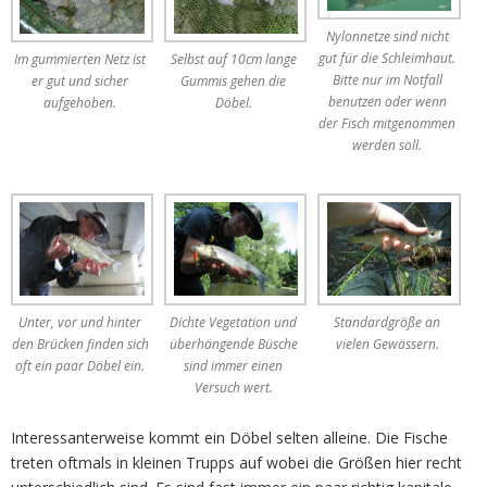
Nylonnetze sind nicht
gut für die Schleimhaut.
Im gummierten Netz ist
Selbst auf 10cm lange
Bitte nur im Notfall
er gut und sicher
Gummis gehen die
benutzen oder wenn
aufgehoben.
Döbel.
der Fisch mitgenommen
werden soll.
Unter, vor und hinter
Dichte Vegetation und
Standardgröße an
den Brücken finden sich
überhängende Büsche
vielen Gewässern.
oft ein paar Döbel ein.
sind immer einen
Versuch wert.
Interessanterweise kommt ein Döbel selten alleine. Die Fische
treten oftmals in kleinen Trupps auf wobei die Größen hier recht