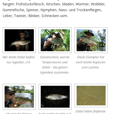
fangen: Frühstücksfleisch, Kirschen, Maden, Würmer, Wobbler,
Gummifische, Spinner, Nymphen, Nass- und Trockenfliegen,
Leber, Twister, Blinker, Schnecken uvm.
Wer denkt Döbel beißen
Sonnenschein, warme
Dieses Exemplar hat
nur tagsüber, irrt.
Temperaturen und
noch leichte Rupturen
Döbel – das gehört
vom Laichen.
irgendwie zusammen.
Döbel lieben fließende
Ich mag die kleinen
Auch nachts krachts auf