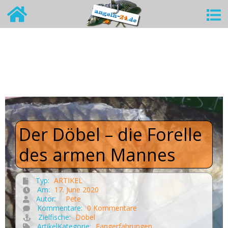
Der Döbel – die Forelle
des armen Mannes
Typ:
ARTIKEL
Am:
17. June 2020
Autor:
Pete
Kommentare:
0 Kommentare
Zielfische:
Döbel
ArtikelKategorie:
Fangerfahrungen