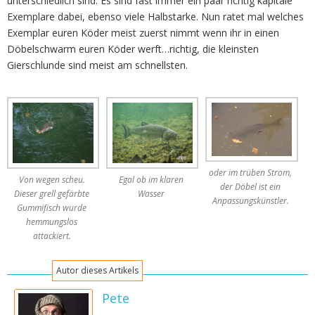
unterschiedlich sind. Es sind fast immer ein paar richtig kapitale
Exemplare dabei, ebenso viele Halbstarke. Nun ratet mal welches
Exemplar euren Köder meist zuerst nimmt wenn ihr in einen
Döbelschwarm euren Köder werft…richtig, die kleinsten
Gierschlunde sind meist am schnellsten.
oder im trüben Strom,
Von wegen scheu.
Egal ob im klaren
der Döbel ist ein
Dieser grell gefärbte
Wasser
Anpassungskünstler.
Gummifisch wurde
hemmungslos
attackiert.
Autor dieses Artikels
Pete