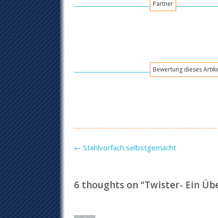
Partner
Bewertung dieses Artik
Post navigation
←
Stahlvorfach selbstgemacht
6 thoughts on “
Twister- Ein Üb