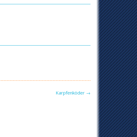
Karpfenköder
→