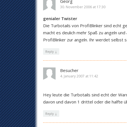
Georg
30. November 2006 at 17:30
genialer Twister
Die Turbotails von ProfiBlinker sind echt g
macht es deulich mehr Spaß zu angeln und 
ProfiBlinker zur angeln. Ihr werdet selbst 
Reply
↓
Besucher
4. January 2007 at 11:42
Hey leute die Turbotails sind echt der Wa
davon und davon 1 drittel oder die halfte üb
Reply
↓