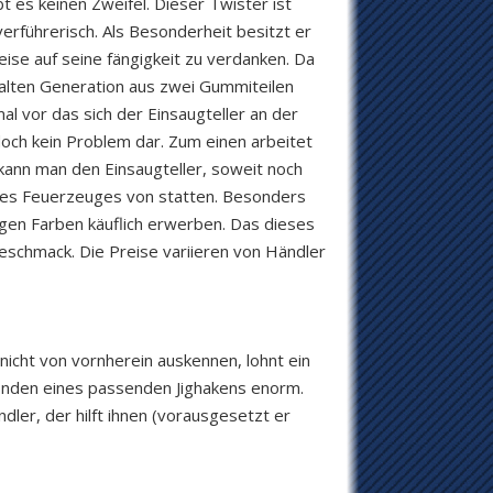
bt es keinen Zweifel. Dieser Twister ist
verführerisch. Als Besonderheit besitzt er
ise auf seine fängigkeit zu verdanken. Da
alten Generation aus zwei Gummiteilen
al vor das sich der Einsaugteller an der
doch kein Problem dar. Zum einen arbeitet
kann man den Einsaugteller, soweit noch
ines Feuerzeuges von statten. Besonders
gigen Farben käuflich erwerben. Das dieses
eschmack. Die Preise variieren von Händler
nicht von vornherein auskennen, lohnt ein
finden eines passenden Jighakens enorm.
ndler, der hilft ihnen (vorausgesetzt er