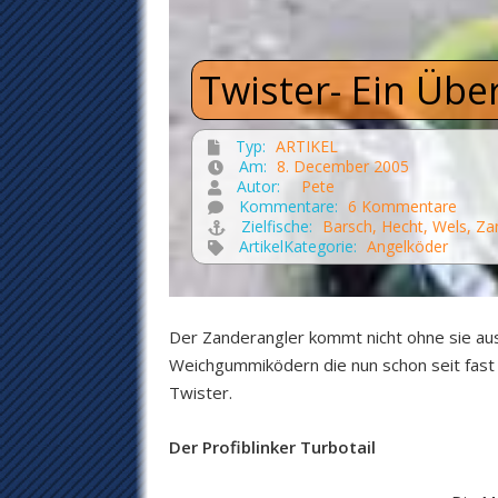
Twister- Ein Über
Typ:
ARTIKEL
Am:
8. December 2005
Autor:
Pete
Kommentare:
6 Kommentare
Zielfische:
Barsch
,
Hecht
,
Wels
,
Za
ArtikelKategorie:
Angelköder
Der Zanderangler kommt nicht ohne sie aus
Weichgummiködern die nun schon seit fast 
Twister.
Der Profiblinker Turbotail