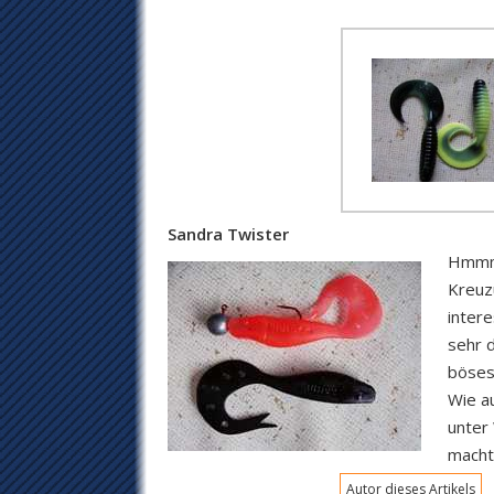
Sandra Twister
Hmmm i
Kreuz
intere
sehr 
böses
Wie au
unter 
macht
Autor dieses Artikels