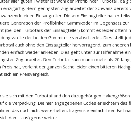
tter aller guten Twister ist wohl der Profiblinker Turbotail, da gi
ch einzigartig. Beim geringsten Zug arbeitet der Schwanz bereits 
wanzende einen Einsaugteller. Diesem Einsaugteller hat er teilwe
euere Generation der Profiblinker Gummiköder im Gegensatz zur 
t (bei den Turbotails der Einsaugteller) kommt es leider öfters m
ndungsstelle der beiden Gummiteile verabschiedet. Dies stellt je
urbotail auch ohne den Einsaugteller hervorragend, zum anderen 
nden einfach wieder ankleben. Dies geht unter zur Hilfenahme e
ringsten Zug arbeitet. Den Turbotail kann man in mehr als 20 fän
reis hat, verleiht der ganzen Sache leider einen bitteren Nachg
 sich ein Preisvergleich.
:
en sie sich mit den Turbotail und den dazugehörigen Hakengrößen 
 auf die Verpackung. Die hier angegebenen Codes erleichtern das 
 ihnen das noch nicht weiterhelfen, fragen sie einfach ihren Fachhä
sich damit aus) gerne weiter.