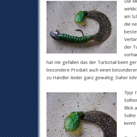
Die Mu
wirkli
am Sch
die n
besteh
Verbi
der T
vorha
hat mir gefallen das der Turbotail beim ge
besondere Produkt auch einen besonderen P
zu Händler leider ganz gewaltig. Daher lohnt
Tipp 1
Sollt
Blick
Sollte
kennt 