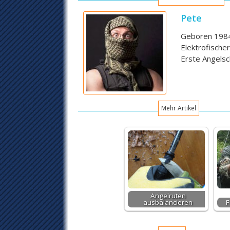
Pete
Geboren 1984,
Elektrofische
Erste Angelsc
Mehr Artikel
Angelruten
ausbalancieren
F