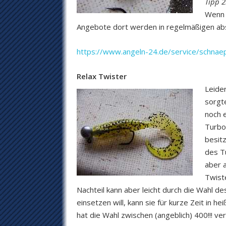
Tipp 2
Wenn 
Angebote dort werden in regelmäßigen abst
https://www.angeln-24.de/service/schnae
Relax Twister
Leider
sorgt
noch e
Turbot
besitz
des T
aber a
Twiste
Nachteil kann aber leicht durch die Wahl d
einsetzen will, kann sie für kurze Zeit in 
hat die Wahl zwischen (angeblich) 400!!! v