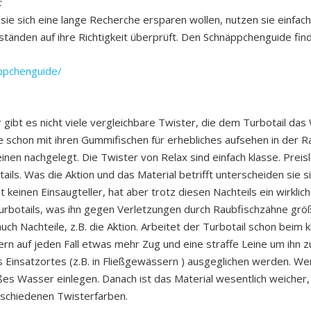
:
sie sich eine lange Recherche ersparen wollen, nutzen sie einfac
änden auf ihre Richtigkeit überprüft. Den Schnäppchenguide find
ppchenguide/
 gibt es nicht viele vergleichbare Twister, die dem Turbotail da
e schon mit ihren Gummifischen für erhebliches aufsehen in der R
inen nachgelegt. Die Twister von Relax sind einfach klasse. Preis
ails. Was die Aktion und das Material betrifft unterscheiden sie s
t keinen Einsaugteller, hat aber trotz diesen Nachteils ein wirklich
urbotails, was ihn gegen Verletzungen durch Raubfischzähne größ
uch Nachteile, z.B. die Aktion. Arbeitet der Turbotail schon beim 
rn auf jeden Fall etwas mehr Zug und eine straffe Leine um ihn z
es Einsatzortes (z.B. in Fließgewässern ) ausgeglichen werden. We
heißes Wasser einlegen. Danach ist das Material wesentlich weiche
erschiedenen Twisterfarben.