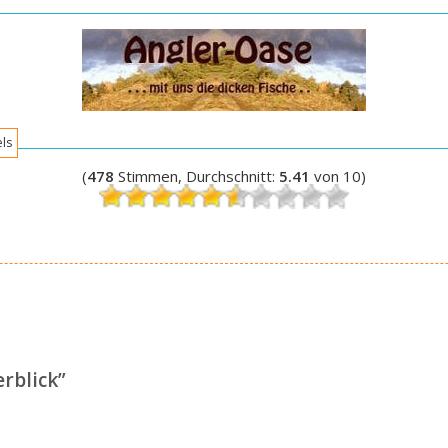
els
(
478
Stimmen, Durchschnitt:
5.41
von 10)
erblick
”