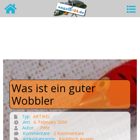
Was ist ein guter
Wobbler
Typ:
ARTIKEL
Am:
6. February 2006
Autor:
Pete
Kommentare:
2 Kommentare
ArtikelKategorie:
Raubfisch Angeln