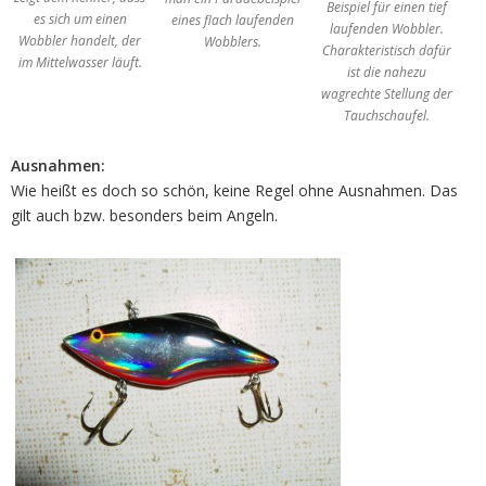
Beispiel für einen tief
es sich um einen
eines flach laufenden
laufenden Wobbler.
Wobbler handelt, der
Wobblers.
Charakteristisch dafür
im Mittelwasser läuft.
ist die nahezu
wagrechte Stellung der
Tauchschaufel.
Ausnahmen:
Wie heißt es doch so schön, keine Regel ohne Ausnahmen. Das
gilt auch bzw. besonders beim Angeln.