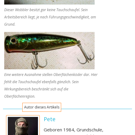
Dieser Wobbler besitzt gar keine Tauchschaufel. Sein
Arbeitsbereich liegt, je nach Führungsgeschwindigkeit, am
Grund.
Eine weitere Ausnahme stellen Oberflächenköder dar. Hier
fehlt die Tauchschaufel ebenfalls gänzlich. Sein
Wirkungsbereich beschränkt sich auf die
Oberflächenregion.
Autor dieses Artikels
Pete
Geboren 1984, Grundschule,