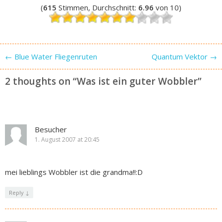
(
615
Stimmen, Durchschnitt:
6.96
von 10)
Post navigation
←
Blue Water Fliegenruten
Quantum Vektor
→
2 thoughts on “
Was ist ein guter Wobbler
”
Besucher
1. August 2007 at 20:45
mei lieblings Wobbler ist die grandma!!:D
Reply
↓