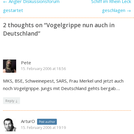
Post navigation
←
Angler Diskussionsforum
Schiff im Rhein Leck
gestartet
geschlagen
→
2 thoughts on “
Vogelgrippe nun auch in
Deutschland
”
Pete
15. February 2006 at 18:56
MKS, BSE, Schweinepest, SARS, Frau Merkel und jetzt auch
noch Vogelgrippe. Jungs mit Deutschland gehts bergab….
Reply
↓
ArturO
Post author
15. February 2006 at 19:19