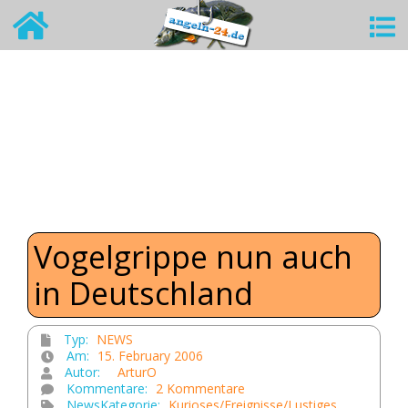
Vogelgrippe nun auch
in Deutschland
Typ:
NEWS
Am:
15. February 2006
Autor:
ArturO
Kommentare:
2 Kommentare
NewsKategorie:
Kurioses/Ereignisse/Lustiges