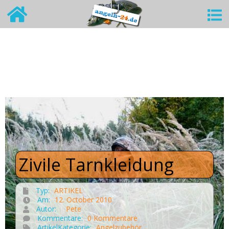
Zivile Tarnkleidung
Typ:
ARTIKEL
Am:
12. October 2010
Autor:
Pete
Kommentare:
0 Kommentare
ArtikelKategorie:
Angelzubehör