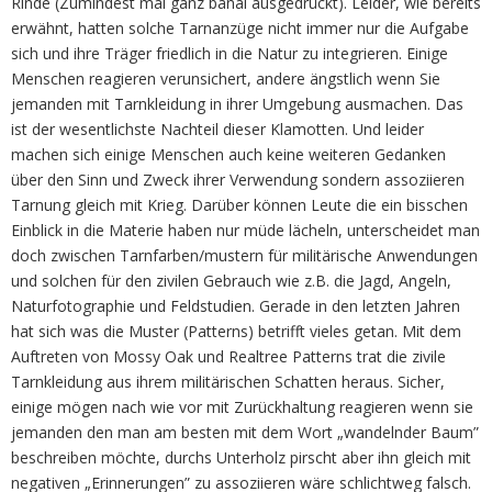
Rinde (Zumindest mal ganz banal ausgedrückt). Leider, wie bereits
erwähnt, hatten solche Tarnanzüge nicht immer nur die Aufgabe
sich und ihre Träger friedlich in die Natur zu integrieren. Einige
Menschen reagieren verunsichert, andere ängstlich wenn Sie
jemanden mit Tarnkleidung in ihrer Umgebung ausmachen. Das
ist der wesentlichste Nachteil dieser Klamotten. Und leider
machen sich einige Menschen auch keine weiteren Gedanken
über den Sinn und Zweck ihrer Verwendung sondern assoziieren
Tarnung gleich mit Krieg. Darüber können Leute die ein bisschen
Einblick in die Materie haben nur müde lächeln, unterscheidet man
doch zwischen Tarnfarben/mustern für militärische Anwendungen
und solchen für den zivilen Gebrauch wie z.B. die Jagd, Angeln,
Naturfotographie und Feldstudien. Gerade in den letzten Jahren
hat sich was die Muster (Patterns) betrifft vieles getan. Mit dem
Auftreten von Mossy Oak und Realtree Patterns trat die zivile
Tarnkleidung aus ihrem militärischen Schatten heraus. Sicher,
einige mögen nach wie vor mit Zurückhaltung reagieren wenn sie
jemanden den man am besten mit dem Wort „wandelnder Baum”
beschreiben möchte, durchs Unterholz pirscht aber ihn gleich mit
negativen „Erinnerungen” zu assoziieren wäre schlichtweg falsch.