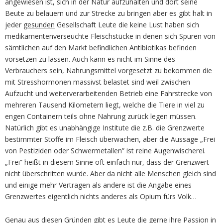
angewiesen ist, sich in der Natur aufzuhalten und dort seine
Beute zu belauern und zur Strecke zu bringen aber es gibt halt in
jeder
gesunden
Gesellschaft Leute die keine Lust haben sich
medikamentenverseuchte Fleischstücke in denen sich Spuren von
sämtlichen auf den Markt befindlichen Antibiotikas befinden
vorsetzen zu lassen. Auch kann es nicht im Sinne des
Verbrauchers sein, Nahrungsmittel vorgesetzt zu bekommen die
mit Stresshormonen massivst belastet sind weil zwischen
Aufzucht und weiterverarbeitenden Betrieb eine Fahrstrecke von
mehreren Tausend Kilometern liegt, welche die Tiere in viel zu
engen Containern teils ohne Nahrung zurück legen müssen.
Natürlich gibt es unabhängige Institute die z.B. die Grenzwerte
bestimmter Stoffe im Fleisch überwachen, aber die Aussage „Frei
von Pestiziden oder Schwermetallen” ist reine Augenwischerei.
„Frei” heißt in diesem Sinne oft einfach nur, dass der Grenzwert
nicht überschritten wurde. Aber da nicht alle Menschen gleich sind
und einige mehr Vertragen als andere ist die Angabe eines
Grenzwertes eigentlich nichts anderes als Opium fürs Volk…
Genau aus diesen Gründen gibt es Leute die gerne ihre Passion in