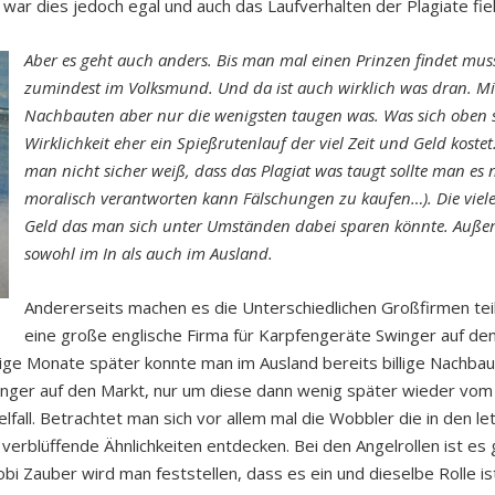
war dies jedoch egal und auch das Laufverhalten der Plagiate fiel
Aber es geht auch anders. Bis man mal einen Prinzen findet muss
zumindest im Volksmund. Und da ist auch wirklich was dran. Mit
Nachbauten aber nur die wenigsten taugen was. Was sich oben so
Wirklichkeit eher ein Spießrutenlauf der viel Zeit und Geld kos
man nicht sicher weiß, dass das Plagiat was taugt sollte man e
moralisch verantworten kann Fälschungen zu kaufen…). Die vielen
Geld das man sich unter Umständen dabei sparen könnte. Außerd
sowohl im In als auch im Ausland.
Andererseits machen es die Unterschiedlichen Großfirmen teil
eine große englische Firma für Karpfengeräte Swinger auf den
ge Monate später konnte man im Ausland bereits billige Nachbau
winger auf den Markt, nur um diese dann wenig später wieder v
elfall. Betrachtet man sich vor allem mal die Wobbler die in den 
 verblüffende Ähnlichkeiten entdecken. Bei den Angelrollen ist es
bi Zauber wird man feststellen, dass es ein und dieselbe Rolle is