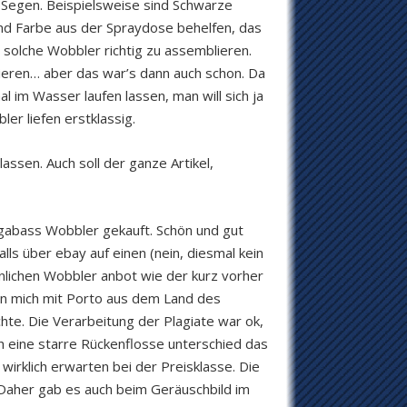
r Segen. Beispielsweise sind Schwarze
nd Farbe aus der Spraydose behelfen, das
 solche Wobbler richtig zu assemblieren.
xieren… aber das war’s dann auch schon. Da
l im Wasser laufen lassen, man will sich ja
ler liefen erstklassig.
lassen. Auch soll der ganze Artikel,
Megabass Wobbler gekauft. Schön und gut
lls über ebay auf einen (nein, diesmal kein
nlichen Wobbler anbot wie der kurz vorher
n mich mit Porto aus dem Land des
te. Die Verarbeitung der Plagiate war ok,
ch eine starre Rückenflosse unterschied das
 wirklich erwarten bei der Preisklasse. Die
 Daher gab es auch beim Geräuschbild im