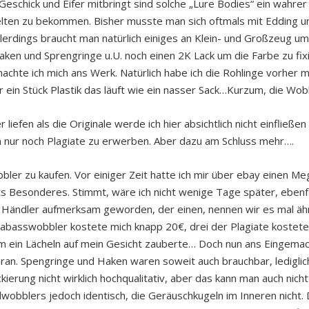
Geschick und Eifer mitbringt sind solche „Lure Bodies“ ein wahre
lten zu bekommen. Bisher musste man sich oftmals mit Edding u
llerdings braucht man natürlich einiges an Klein- und Großzeug um
aken und Sprengringe u.U. noch einen 2K Lack um die Farbe zu fi
chte ich mich ans Werk. Natürlich habe ich die Rohlinge vorher ma
r ein Stück Plastik das läuft wie ein nasser Sack…Kurzum, die Wobb
iefen als die Originale werde ich hier absichtlich nicht einfließen 
n nur noch Plagiate zu erwerben. Aber dazu am Schluss mehr….
bbler zu kaufen. Vor einiger Zeit hatte ich mir über ebay einen 
hts Besonderes. Stimmt, wäre ich nicht wenige Tage später, ebenfa
n Händler aufmerksam geworden, der einen, nennen wir es mal äh
basswobbler kostete mich knapp 20€, drei der Plagiate kostete
 ein Lächeln auf mein Gesicht zauberte… Doch nun ans Eingemach
eran. Spengringe und Haken waren soweit auch brauchbar, ledigli
ierung nicht wirklich hochqualitativ, aber das kann man auch nicht
wobblers jedoch identisch, die Geräuschkugeln im Inneren nicht.