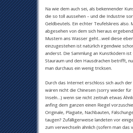
Na wie dem auch sei, als bekennender Kunst
die so toll aussehen – und die Industrie 
Geldbeutels. Ein echter Teufelskreis also.
abgesehen von dem sich hieraus ergebend
Mustern ans Wasser geht…weil diese eben 
einzugestehen ist natürlich irgendwie schon
anderst. Die Sammlung an Kunstködern ist 
Stauraum und den Hausdrachen betrifft, nu
man durchaus ein wenig tricksen.
Durch das Internet erschloss sich auch de
wären nicht die Chinesen (sorry wieder fü
Inseln…) wenn sie nicht zeitnah etwas Ähnl
anfing dem ganzen einen Riegel vorzuschie
Originale, Plagiate, Nachbauten, Fälschung
taugen? Zufälligerweise landeten vor einig
zum verwechseln ähnlich (sofern man das v