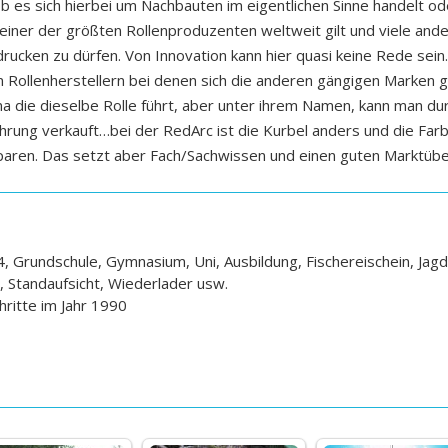
es sich hierbei um Nachbauten im eigentlichen Sinne handelt oder
 einer der größten Rollenproduzenten weltweit gilt und viele ande
ucken zu dürfen. Von Innovation kann hier quasi keine Rede sein.
Rollenherstellern bei denen sich die anderen gängigen Marken g
a die dieselbe Rolle führt, aber unter ihrem Namen, kann man dur
führung verkauft…bei der RedArc ist die Kurbel anders und die Fa
sparen. Das setzt aber Fach/Sachwissen und einen guten Marktüber
 Grundschule, Gymnasium, Uni, Ausbildung, Fischereischein, Jagd
r, Standaufsicht, Wiederlader usw.
hritte im Jahr 1990