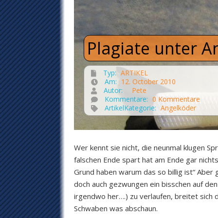
Plagiate unter 
Typ:
ARTIKEL
Am:
12. October 2010
Autor:
Pete
Kommentare:
0 Kommentare
ArtikelKategorie:
Angelköder
Wer kennt sie nicht, die neunmal klugen S
falschen Ende spart hat am Ende gar nicht
Grund haben warum das so billig ist“ Aber g
doch auch gezwungen ein bisschen auf den G
irgendwo her….) zu verlaufen, breitet sic
Schwaben was abschaun.