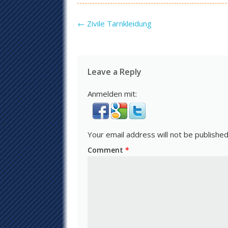
Post navigation
←
Zivile Tarnkleidung
Leave a Reply
Anmelden mit:
Your email address will not be published
Comment
*