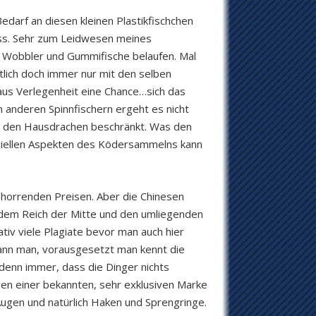
edarf an diesen kleinen Plastikfischchen
muss. Sehr zum Leidwesen meines
!) Wobbler und Gummifische belaufen. Mal
ich doch immer nur mit den selben
us Verlegenheit eine Chance…sich das
en anderen Spinnfischern ergeht es nicht
der den Hausdrachen beschränkt. Was den
nziellen Aspekten des Ködersammelns kann
 horrenden Preisen. Aber die Chinesen
s dem Reich der Mitte und den umliegenden
tiv viele Plagiate bevor man auch hier
kann man, vorausgesetzt man kennt die
 denn immer, dass die Dinger nichts
ahen einer bekannten, sehr exklusiven Marke
Augen und natürlich Haken und Sprengringe.