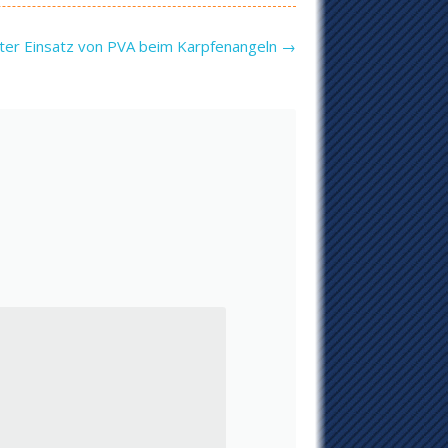
enter Einsatz von PVA beim Karpfenangeln
→