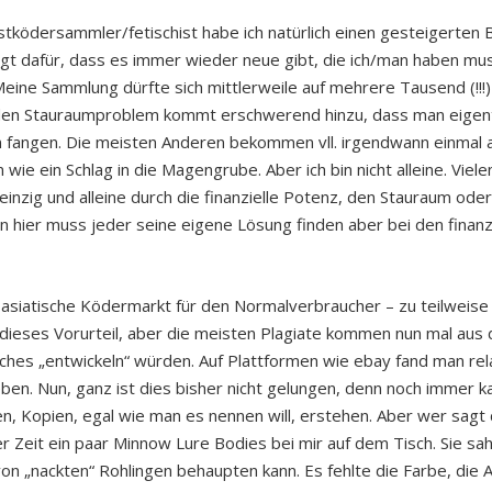
ködersammler/fetischist habe ich natürlich einen gesteigerten B
sorgt dafür, dass es immer wieder neue gibt, die ich/man haben 
 Meine Sammlung dürfte sich mittlerweile auf mehrere Tausend (!!
en Stauraumproblem kommt erschwerend hinzu, dass man eigentl
fangen. Die meisten Anderen bekommen vll. irgendwann einmal a
 wie ein Schlag in die Magengrube. Aber ich bin nicht alleine. Viel
einzig und alleine durch die finanzielle Potenz, den Stauraum o
n hier muss jeder seine eigene Lösung finden aber bei den fina
r asiatische Ködermarkt für den Normalverbraucher – zu teilweise
r dieses Vorurteil, aber die meisten Plagiate kommen nun mal au
iches „entwickeln“ würden. Auf Plattformen wie ebay fand man rela
ben. Nun, ganz ist dies bisher nicht gelungen, denn noch immer 
en, Kopien, egal wie man es nennen will, erstehen. Aber wer sagt
er Zeit ein paar Minnow Lure Bodies bei mir auf dem Tisch. Sie s
on „nackten“ Rohlingen behaupten kann. Es fehlte die Farbe, die 