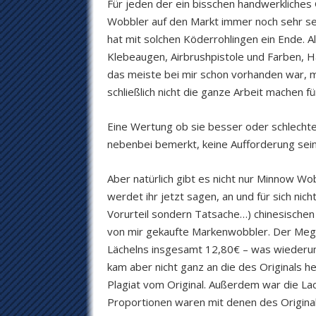
Für jeden der ein bisschen handwerkliches 
Wobbler auf den Markt immer noch sehr se
hat mit solchen Köderrohlingen ein Ende. A
Klebeaugen, Airbrushpistole und Farben, H
das meiste bei mir schon vorhanden war, ma
schließlich nicht die ganze Arbeit machen fü
Eine Wertung ob sie besser oder schlechter l
nebenbei bemerkt, keine Aufforderung sei
Aber natürlich gibt es nicht nur Minnow Wo
werdet ihr jetzt sagen, an und für sich nic
Vorurteil sondern Tatsache…) chinesische
von mir gekaufte Markenwobbler. Der Mega
Lächelns insgesamt 12,80€ – was wiederum
kam aber nicht ganz an die des Originals h
Plagiat vom Original. Außerdem war die Lack
Proportionen waren mit denen des Original