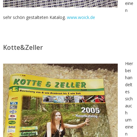
eine
n
sehr schön gestalteten Katalog.
www.woick.de
Kotte&Zeller
Hier
bei
han
delt
es
sich
auc
h
um
eine
n