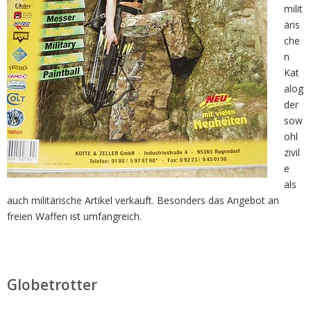
milit
äris
che
n
Kat
alog
der
sow
ohl
zivil
e
als
auch militärische Artikel verkauft. Besonders das Angebot an
freien Waffen ist umfangreich.
Globetrotter