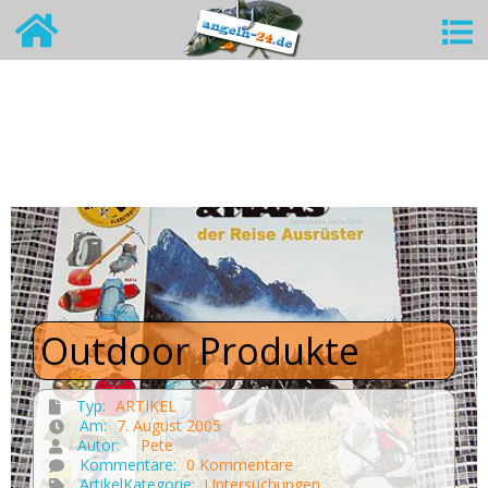
Outdoor Produkte
Typ:
ARTIKEL
Am:
7. August 2005
Autor:
Pete
Kommentare:
0 Kommentare
ArtikelKategorie:
Untersuchungen