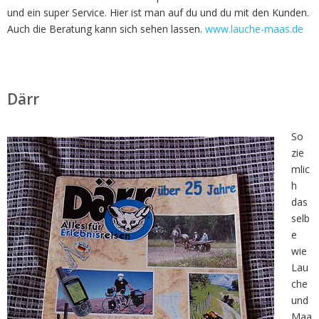
und ein super Service. Hier ist man auf du und du mit den Kunden.
Auch die Beratung kann sich sehen lassen.
www.lauche-maas.de
Därr
So
zie
mlic
h
das
selb
e
wie
Lau
che
und
Maa