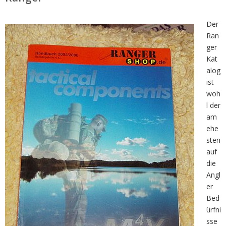
Der
Ran
ger
Kat
alog
ist
woh
l der
am
ehe
sten
auf
die
Angl
er
Bed
ürfni
sse