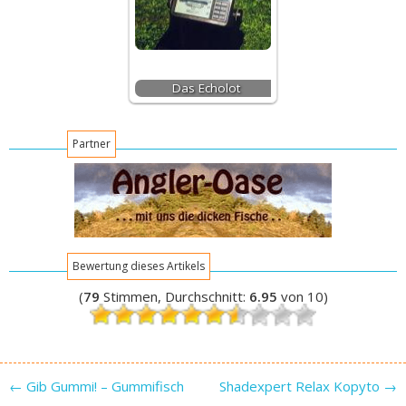
Das Echolot
Partner
Bewertung dieses Artikels
(
79
Stimmen, Durchschnitt:
6.95
von 10)
Post navigation
←
Gib Gummi! – Gummifisch
Shadexpert Relax Kopyto
→