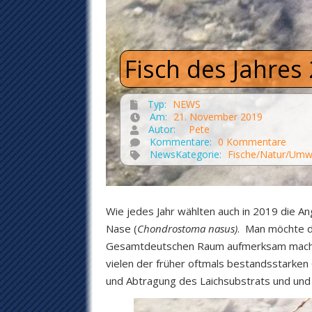
Fisch des Jahres
Typ:
NEWS
Am:
21. November 2019
Autor:
Pete
Kommentare:
0 Kommentare
NewsKategorie:
Fische/Natur/Umw
Wie jedes Jahr wählten auch in 2019 die 
Nase (
Chondrostoma nasus)
. Man möchte d
Gesamtdeutschen Raum aufmerksam machen. F
vielen der früher oftmals bestandsstarke
und Abtragung des Laichsubstrats und und