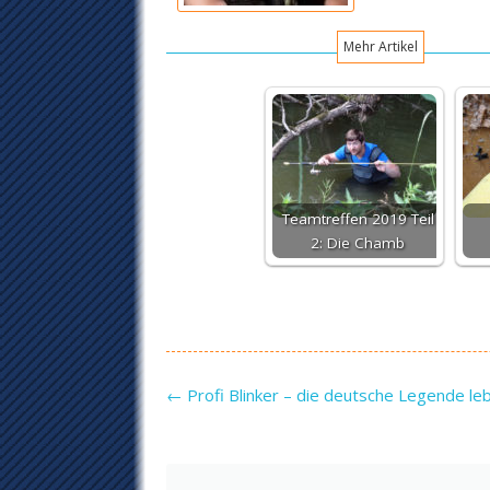
Mehr Artikel
Teamtreffen 2019 Teil
2: Die Chamb
Post navigation
←
Profi Blinker – die deutsche Legende le