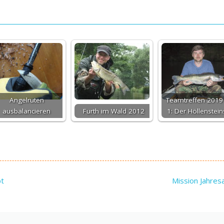
Angelruten
Teamtreffen 2019 
ausbalancieren
Furth im Wald 2012
1: Der Höllenstei
bt
Mission Jahres