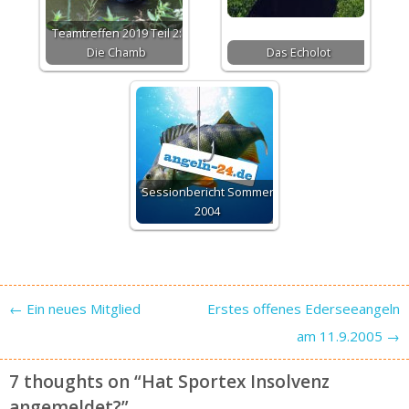
Teamtreffen 2019 Teil 2:
Die Chamb
Das Echolot
Sessionbericht Sommer
2004
Post navigation
←
Ein neues Mitglied
Erstes offenes Ederseeangeln
am 11.9.2005
→
7 thoughts on “
Hat Sportex Insolvenz
angemeldet?
”