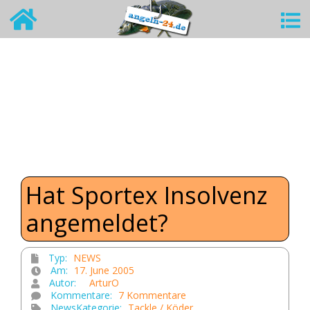
Hat Sportex Insolvenz
angemeldet?
Typ:
NEWS
Am:
17. June 2005
Autor:
ArturO
Kommentare:
7 Kommentare
NewsKategorie:
Tackle / Köder